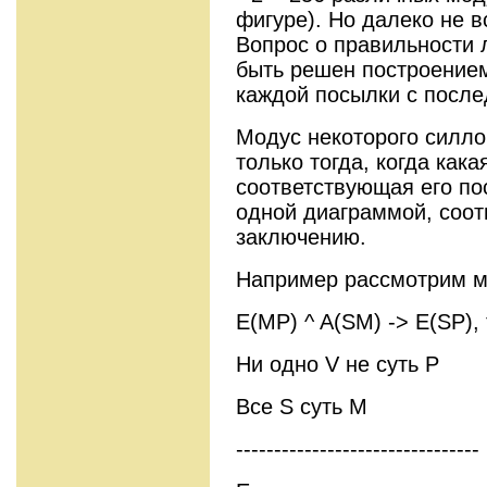
фигуре). Но далеко не 
Вопрос о правильности 
быть решен построение
каждой посылки с посл
Модус некоторого силло
только тогда, когда как
соответствующая его по
одной диаграммой, соот
заключению.
Например рассмотрим м
E(MP) ^ A(SM) -> E(SP), 
Ни одно V не суть P
Все S суть M
-----------------------------