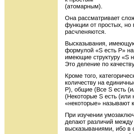
(атомарным).
Она рассматривает сло
функции от простых, но 
расчленяются.
Высказывания, имеющую
формулой «S есть P» н
имеющие структуру «S н
Это деление по качеству
Кроме того, категориче
количеству на единичные
P), общие (Все S есть (и
(Некоторые S есть (или 
«некоторые» называют 
При изучении умозаключ
делают различий между
высказываниями, ибо в 