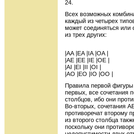
24.
Всех возможных комбина
каждый из четырех типов
может соединяться или 
из трех других:
|AA |EA |IA |OA |
|AE |EE |IE |OE |
|AI |EI |II |OI |
|AO |EO |IO |OO |
Правила первой фигуры 
первых, все сочетания п
столбцов, ибо они прот
Во-вторых, сочетания А
противоречат второму п
из второго столбца такж
поскольку они противор
недопустимости двух от