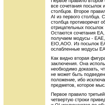
Первое правило второй 
все сочетания посылок и
столбцов. Второе прави
АI из первого столбца. 
столбца противоречат о
отрицательных посылок 
Остаются сочетания ЕА, 
получаем модусы - EAE,
EIO,AOO. Из посылок Е
ослабленные модусы Е
Как видно вторая фигур
заключения. Она использ
необходимо доказать, ч
не может быть подведе
положение, ибо исключа
предметов, которое мыс
Первое правило третьей
четвертую строки приве
и OI исключаются по об