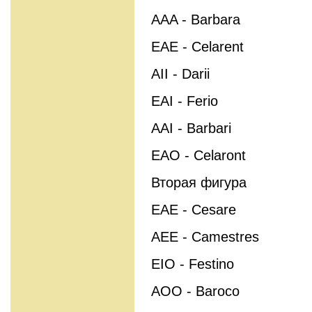
AAA - Barbara
EAE - Celarent
AII - Darii
EAI - Ferio
AAI - Barbari
EAO - Celaront
Вторая фигура
EAE - Cesare
AEE - Camestres
EIO - Festino
AOO - Baroco