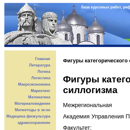
База курсовых работ, ре
Главная
Фигуры категорического
Литература
Логика
Фигуры катег
Логистика
Макроэкономика
силлогизма
Маркетинг
Математика
Материаловедение
Межрегиональная
Матметоды в эк-ке
Академия Управления 
Медицина физкультура
здравоохранение
Факультет: