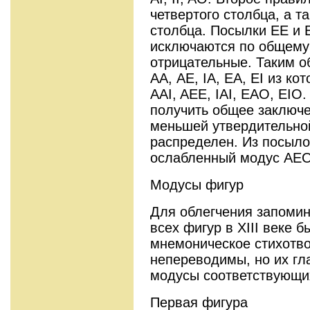
четвертого столбца, а та
столбца. Посылки ЕЕ и 
исключаются по общему 
отрицательные. Таким о
АА, АЕ, IA, EA, EI из к
AAI, AEE, IAI, EAO, EIO
получить общее заключе
меньшей утвердительной
распределен. Из посыло
ослабленный модус АЕО
Модусы фигур
Для облегчения запоми
всех фигур в ХIII веке 
мнемоническое стихотво
непереводимы, но их гл
модусы соответствующи
Первая фигура