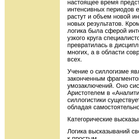
настоящее время предст
интенсивных периодов е
растут и объем новой и
новых результатов. Кро
логика была сферой инт
узкого круга специалист
превратилась в дисцип
многих, а в области сов
всех.
Учение о силлогизме яв
законченным фрагменто
умозаключений. Оно си
Аристотелем в «Аналити
силлогистики существуе
обладая самостоятельно
Категорические высказ
Логика высказываний с
к простым