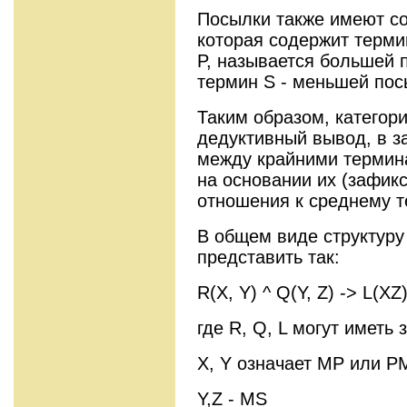
Посылки также имеют со
которая содержит терми
P, называется большей 
термин S - меньшей пос
Таким образом, категори
дедуктивный вывод, в з
между крайними термина
на основании их (зафик
отношения к среднему т
В общем виде структуру
представить так:
R(X, Y) ^ Q(Y, Z) -> L(XZ)
где R, Q, L могут иметь з
X, Y означает MP или P
Y,Z - MS