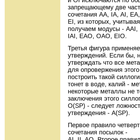
запрещающему две част
сочетания АА, IA, AI, EA
EI, из которых, учитыва
получаем модусы - AAI,
IAI, EAO, OAO, EIO.
Третья фигура применя
утверждений. Если бы, 
утверждать что все мета
для опровержения этог
построить такой силлоги
тонет в воде, калий - м
некоторые металлы не то
заключения этого силлог
O(SP) - следует ложнос
утверждения - A(SP).
Первое правило четверт
сочетания посылок -
AI, II, AO. Второе прави