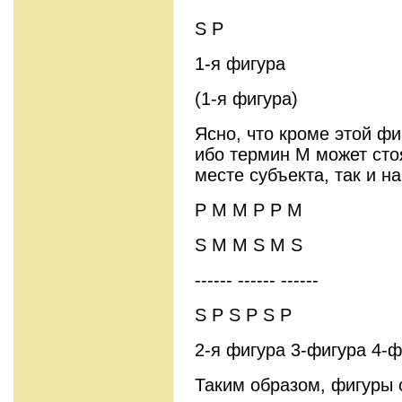
S P
1-я фигура
(1-я фигура)
Ясно, что кроме этой ф
ибо термин М может сто
месте субъекта, так и н
P M M P P M
S M M S M S
------ ------ ------
S P S P S P
2-я фигура 3-фигура 4-ф
Таким образом, фигуры с