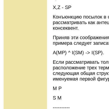
X,Z - SP
Конъюнкцию посылок в 
рассматривать как антец
консеквент.
Приняв эти соображения
примера следует записат
A(MP) ^ I(SM) -> I(SP).
Если рассматривать тол
расположение трех терм
следующая общая струк
именуемая первой фигу
M P
S M
----------