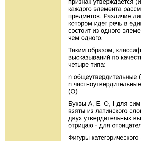
признак утверждается (
каждого элемента расс
предметов. Различие ли
котором идет речь в ед
состоит из одного элеме
чем одного.
Таким образом, классиф
высказываний по качест
четыре типа:
n общеутвердительные (
n частноутвердительные
(O)
Буквы A, E, O, I для си
взяты из латинского сло
двух утвердительных вы
отрицаю - для отрицате
Фигуры категорического