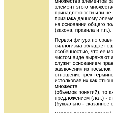
множества элементов р
элемент этого множеств
принадлежности или не 
признака данному элем
на основании общего п
(закона, правила и т.п.).
Первая фигура по сравн
силлогизма обладает ещ
особенностью, что ее м
чистом виде выражают а
служит основанием пра
заключения из посылок.
отношение трех терминов
истолковав их как отно
множеств
(объемов понятий), то 
предложением (лат.) - di
(буквально - сказанное 