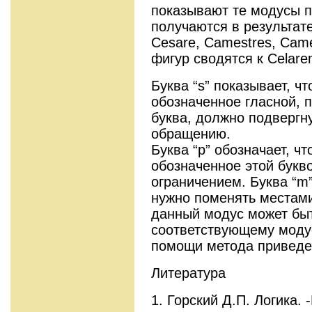
показывают те модусы п
получаются в результате
Cesare, Camestres, Cam
фигур сводятся к Celaren
Буква “s” показывает, ч
обозначенное гласной, п
буква, должно подвергн
обращению.
Буква “p” обозначает, ч
обозначенное этой букв
ограничением. Буква “m”
нужно поменять местами.
данный модус может быт
соответствующему моду
помощи метода приведен
Литература
1. Горский Д.П. Логика. 