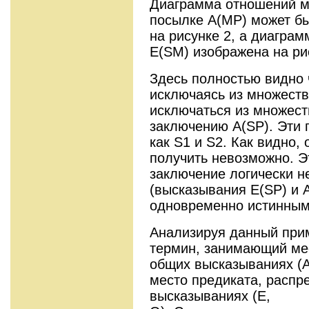
Диаграмма отношений м
посылке A(MP) может бы
на рисунке 2, а диагра
E(SM) изображена на ри
Здесь полностью видно 
исключаясь из множеств
исключаться из множеств
заключению А(SP). Эти
как S1 и S2. Как видно,
получить невозможно. Эт
заключение логически н
(высказывания E(SP) и A
одновременно истинным
Анализируя данный прим
термин, занимающий мес
общих высказываниях (А
место предиката, распр
высказываниях (Е,