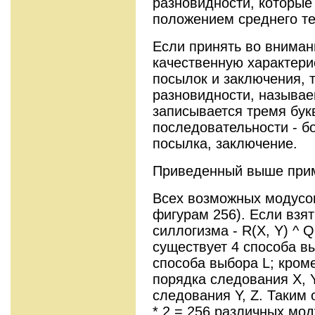
разновидности, которые 
положением среднего т
Если принять во вниман
качественную характери
посылок и заключения, 
разновидности, называ
записывается тремя буква
последовательности - 
посылка, заключение.
Приведенный выше прим
Всех возможных модусо
фигурам 256). Если взя
силлогизма - R(X, Y) ^ Q(
существует 4 способа вы
способа выбора L; кроме
порядка следования X, Y
следования Y, Z. Таким о
* 2 = 256 различных мод